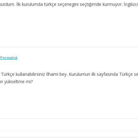
r kurdum. İlk kurulumda türkçe seçenegini seçtiğimde kurmuyor. İngilizc
#Permalink
 Türkçe kullanabilirsiniz İlhami bey. Kurulumun ilk sayfasında Türkçe s
dan yükseltme mi?