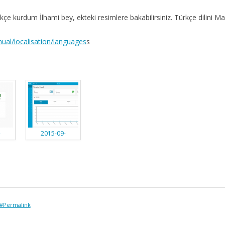
çe kurdum İlhami bey, ekteki resimlere bakabilirsiniz. Türkçe dilini Ma
nual/localisation/languages
s
-
2015-09-
.png
01_0958.png
#Permalink