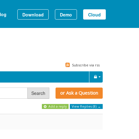
log
Download
Demo
Cloud
Subscribe via rss
or Ask a Question
Search
Add a reply
View Replies (8) →