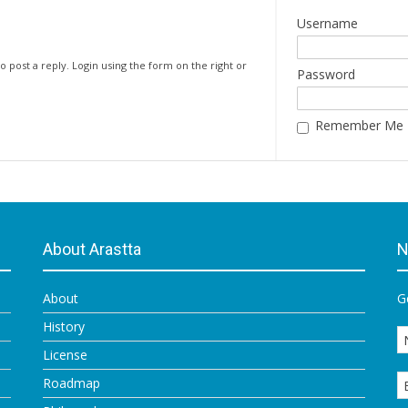
Username
o post a reply. Login using the form on the right or
Password
Remember Me
About Arastta
N
About
G
History
License
Roadmap