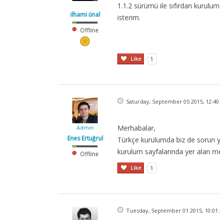
1.1.2 sürümü ile sıfırdan kurul
ilhami ünal
isterim.
Offline
Like
1
Saturday, September 05 2015, 12:40
Merhabalar,
Admin
Enes Ertuğrul
Türkçe kurulumda biz de sorun 
kurulum sayfalarında yer alan m
Offline
Like
1
Tuesday, September 01 2015, 10:01