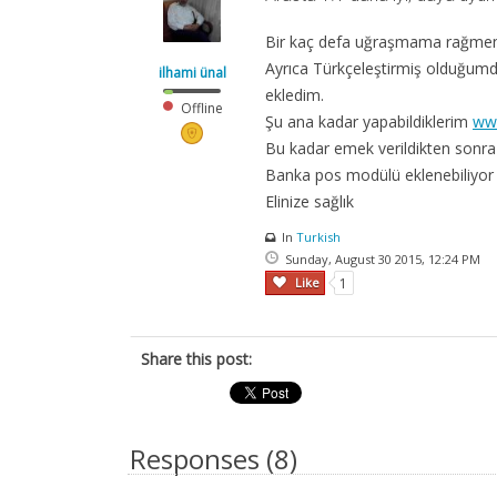
Bir kaç defa uğraşmama rağmen T
Ayrıca Türkçeleştirmiş olduğumda
ilhami ünal
ekledim.
Offline
Şu ana kadar yapabildiklerim
ww
Bu kadar emek verildikten sonr
Banka pos modülü eklenebiliyor 
Elinize sağlık
In
Turkish
Sunday, August 30 2015, 12:24 PM
Like
1
Share this post:
Responses (
8
)