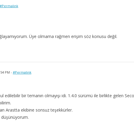
#Permalink
ağlayamıyorum. Üye olmama rağmen erişim söz konusu değil.
:54 PM -
#Permalink
bul edilebilir bir temanın olmayışı idi. 1.4.0 sürümü ile birlikte gelen 
ilirim.
an Arastta ekibine sonsuz teşekkürler.
ye düşünüyorum.