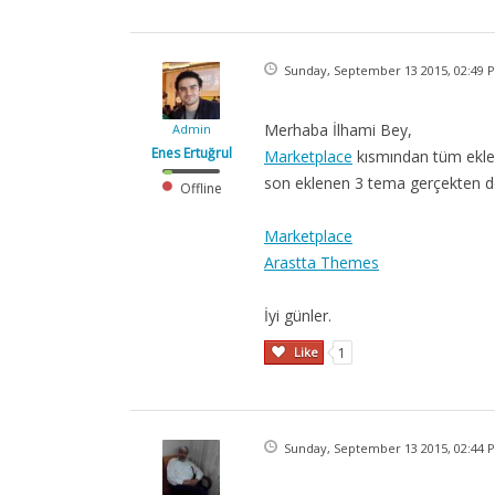
Sunday, September 13 2015, 02:49 
Merhaba İlhami Bey,
Admin
Enes Ertuğrul
Marketplace
kısmından tüm eklen
son eklenen 3 tema gerçekten de
Offline
Marketplace
Arastta Themes
İyi günler.
Like
1
Sunday, September 13 2015, 02:44 