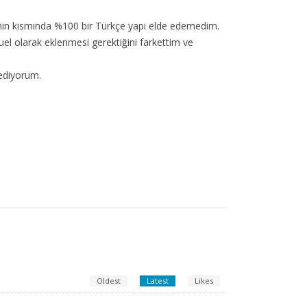
min kısmında %100 bir Türkçe yapı elde edemedim.
el olarak eklenmesi gerektiğini farkettim ve
ediyorum.
Oldest
Latest
Likes