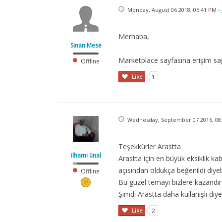
Monday, August 06 2018, 05:41 PM -
Merhaba,
Sinan Mese
Marketplace sayfasına erişim s
Offline
Like
1
Wednesday, September 07 2016, 08
Teşekkürler Arastta
ilhami ünal
Arastta için en büyük eksiklik ka
açısından oldukça beğenildi diyeb
Offline
Bu güzel temayı bizlere kazandır
Şimdi Arastta daha kullanışlı di
Like
2