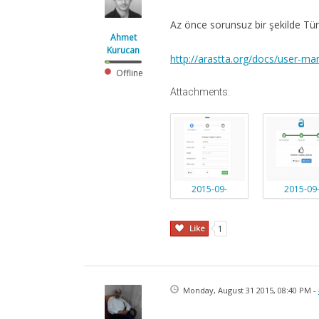
Az önce sorunsuz bir şekilde Türk
Ahmet
Kurucan
http://arastta.org/docs/user-ma
Offline
Attachments:
2015-09-
2015-09
01_0955.png
01_0955_001
Like
1
Monday, August 31 2015, 08:40 PM -